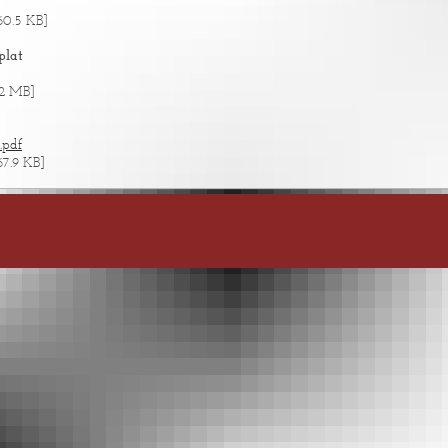
60.5 KB]
plat
.2 MB]
.pdf
7.9 KB]