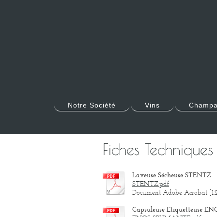
Notre Société
Vins
Champa
Fiches Technique
Laveuse Sécheuse STENTZ
STENTZ.pdf
Document Adobe Acrobat [1.
Capsuleuse Etiquetteuse 