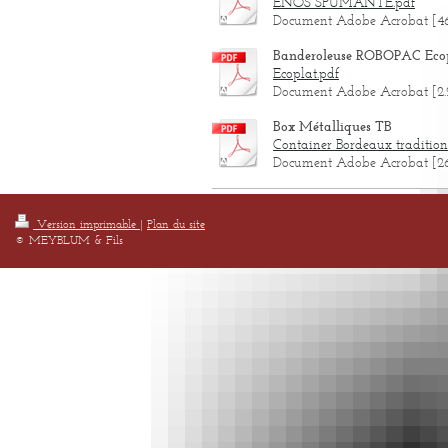
ENOS SPUMANTE.pdf
Document Adobe Acrobat [4
Banderoleuse ROBOPAC Eco
Ecoplat.pdf
Document Adobe Acrobat [2
Box Métalliques TB
Container Bordeaux tradition
Document Adobe Acrobat [26
Version imprimable
|
Plan du site
© MEYBLUM & Fils